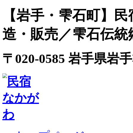
【岩手・雫石町】民
造・販売／雫石伝統
〒020-0585 岩手県